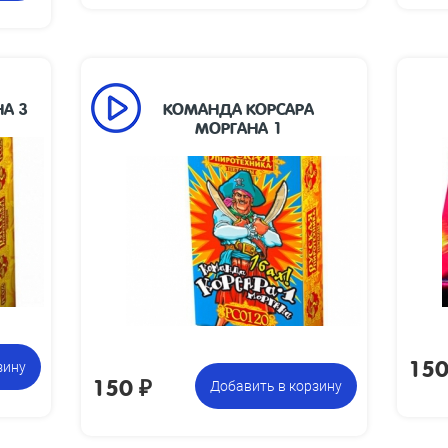
А 3
КОМАНДА КОРСАРА
МОРГАНА 1
на указана
12 коробочек по 20 петард,
Цена указана
а фасовку:
всего 240 петард
за фасовку:
15
зину
150
₽
Добавить в корзину