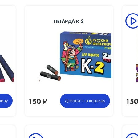
ПЕТАРДА К-2
делия, мм:
Размеры
47 x 8
указана за
изделия, мм:
фасовку:
Размеры
85 х 275 х 60
упаковки, мм:
Вес упаковки,
0.45
кг:
15 коробочек по 20 петард,
Цена указана
12 
всего 300 петард
за фасовку:
150
₽
15
зину
Добавить в корзину