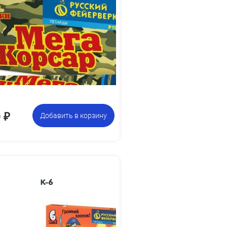
200 х 33
Размеры изделия, мм:
0.25
Вес упаковки, кг:
Упаковка из 3
Цена указана за
петард
фасовку:
0
₽
Добавить в корзину
К-6
78 х 20
Размеры изделия, мм:
Упаковка из 6
Цена указана за