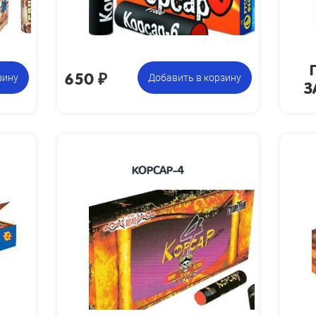
650
₽
З
зину
Добавить в корзину
КОРСАР-4