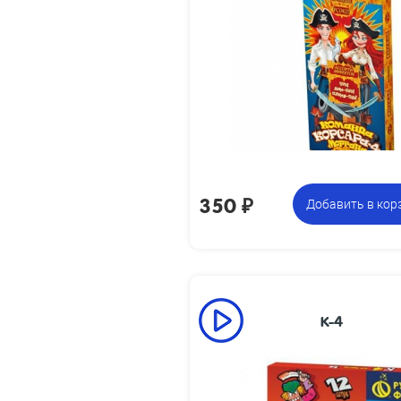
12 коробочек по 12 петард ,
всего 144 петарды с разными
эффектами
350
₽
Добавить в кор
К-4
68 x 13
из