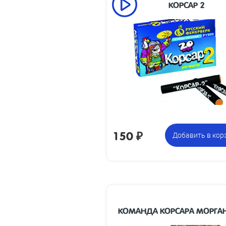
КОРСАР 2
47 x 8
из
85 х 275 х 60
упа
Вес
0.45
15 коробочек по 20 петард,
Це
всего 300 петард
з
150
₽
Добавить в кор
КОМАНДА КОРСАРА МОРГАН