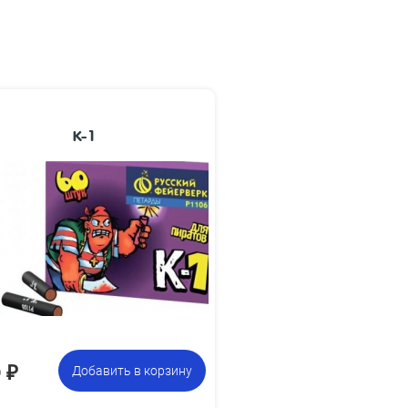
К-1
Размеры
38 x 6
изделия, мм:
Размеры
88 х 200 х 80
упаковки, мм:
Вес упаковки,
0.35
кг:
коробочек по 60 петард,
Цена указана
всего 720 петард
за фасовку:
0
₽
Добавить в корзину