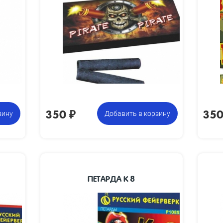
Цена
60 х 10 х 10
Размеры изделия, мм:
указана за
Размеры упаковки,
145 х 70 х 12
фасовку:
мм:
0.07
Вес упаковки, кг:
Упаковка из 12
Цена указана за
петард
фасовку:
350
₽
35
зину
Добавить в корзину
ПЕТАРДА К 8
Размеры
95 х 33
Размеры изделия, мм:
делия, мм:
95 х 95 х 33
Размеры упаковки, мм: