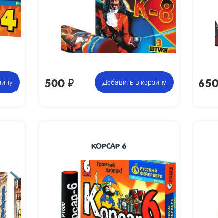
Размеры
0.05
Вес упаковки, кг:
ковки, мм:
Упаковка из 3
Цена указана за
 упаковки,
петард
фасовку:
кг:
на указана
а фасовку:
500
₽
65
зину
Добавить в корзину
КОРСАР 6
указана за
78 х 20
Размеры изделия, мм:
фасовку:
Упаковка из 6
Цена указана за
петард
фасовку: