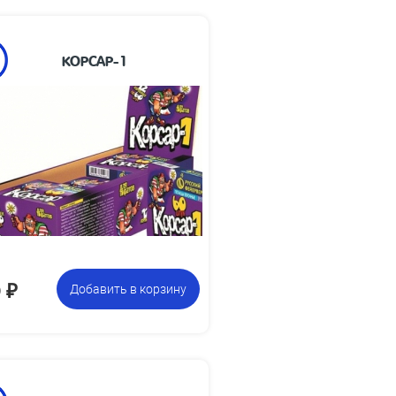
КОРСАР-1
Размеры
38 x 6
изделия, мм:
Размеры
88 х 200 х 80
упаковки, мм:
Вес упаковки,
0.35
кг:
коробочек по 60 петард,
Цена указана
всего 720 петард
за фасовку:
0
₽
Добавить в корзину