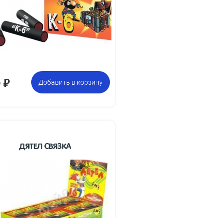
петард
фасовку:
0
₽
Добавить в корзину
ДЯТЕЛ СВЯЗКА
Блок из 80 лент по 16
Цена указана за
связанных петард
фасовку: