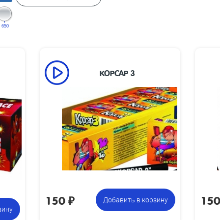
650
КОРСАР 3
Размеры
70 х 7
указана за
изделия, мм:
фасовку:
Размеры
225 х 80 х 35
упаковки, мм:
Вес упаковки,
0.2
кг:
10 коробочек по 10 петард,
Цена указана
12 
всего 100 петард
за фасовку:
150
₽
15
Добавить в корзину
зину