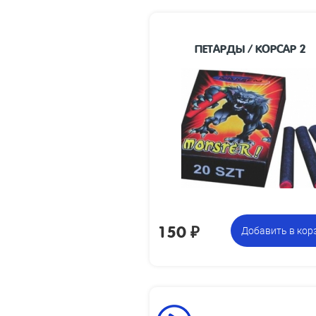
ПЕТАРДЫ / КОРСАР 2
38 х 7
Размеры из
Упаковка из 100
Цена 
петард
150
₽
Добавить в кор