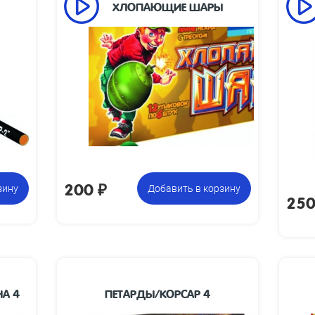
ХЛОПАЮЩИЕ ШАРЫ
Размеры
Размеры
22 x 22
12 к
делия, мм:
изделия, мм:
Размеры
Размеры
240 х 112 х 48
ковки, мм:
упаковки, мм:
 упаковки,
Вес упаковки,
0.3
кг:
кг:
на указана
12 коробочек по 6 петард,
Цена указана
а фасовку:
всего 72 петарды
за фасовку:
200
₽
зину
Добавить в корзину
25
А 4
ПЕТАРДЫ/КОРСАР 4