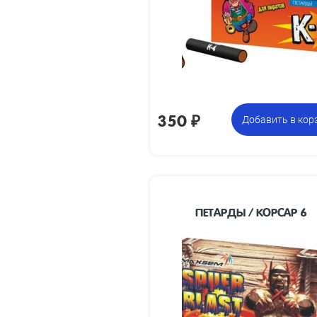
180 х 165 х 75
упа
Вес
0.7
12 коробочек по 12 петард,
Це
всего 144 петарды
з
350
₽
Добавить в кор
ПЕТАРДЫ / КОРСАР 6
Упаковка из 6
Цена 
петард