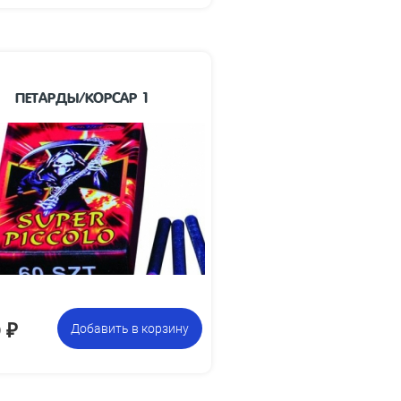
ПЕТАРДЫ/КОРСАР 1
35 х 5
Размеры изделия, мм:
Упаковка из 60
Цена указана за
петард
фасовку:
0
₽
Добавить в корзину