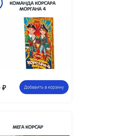
КОМАНДА КОРСАРА
МОРГАНА 4
оробочек по 12 петард ,
Цена указана
всего 144 петарды
за фасовку:
0
₽
Добавить в корзину
МЕГА КОРСАР