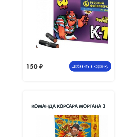
38 x 6
изделия, мм:
Размеры
88 х 200 х 80
упаковки, мм:
Вес упаковки,
0.35
кг:
12 коробочек по 60 петард,
Цена указана
всего 720 петард
за фасовку:
150
₽
Добавить в корзину
КОМАНДА КОРСАРА МОРГАНА 3
10 коробочек по 10 петард ,
Цена указана
всего 100 петард
за фасовку: