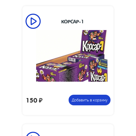
КОРСАР-1
Размеры
38 x 6
изделия, мм:
Размеры
88 х 200 х 80
упаковки, мм:
Вес упаковки,
0.35
кг:
12 коробочек по 60 петард,
Цена указана
всего 720 петард
за фасовку:
150
₽
Добавить в корзину