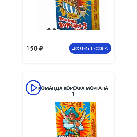
150
₽
Добавить в корзину
КОМАНДА КОРСАРА МОРГАНА
1
12 коробочек по 20 петард,
Цена указана
всего 240 петард
за фасовку: