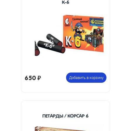
К-6
78 х 20
Размеры изделия, мм:
Упаковка из 6
Цена указана за
петард
фасовку:
650
₽
Добавить в корзину
ПЕТАРДЫ / КОРСАР 6
Упаковка из 6
Цена указана за