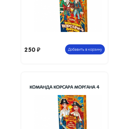
250
₽
Добавить в корзину
КОМАНДА КОРСАРА МОРГАНА 4
12 коробочек по 12 петард ,
Цена
всего 144 петарды с разными
указана за
эффектами
фасовку: