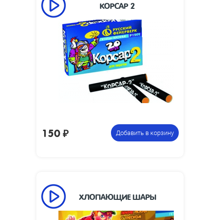
КОРСАР 2
Размеры
47 x 8
изделия, мм:
Размеры
85 х 275 х 60
упаковки, мм:
Вес упаковки,
0.45
кг:
15 коробочек по 20 петард,
Цена указана
всего 300 петард
за фасовку:
150
₽
Добавить в корзину
ХЛОПАЮЩИЕ ШАРЫ
Размеры