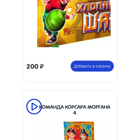
22 x 22
изделия, мм:
Размеры
240 х 112 х 48
упаковки, мм:
Вес упаковки,
0.3
кг:
12 коробочек по 6 петард,
Цена указана
всего 72 петарды
за фасовку:
200
₽
Добавить в корзину
КОМАНДА КОРСАРА МОРГАНА
4
12 коробочек по 12 петард ,
Цена указана
всего 144 петарды
за фасовку: