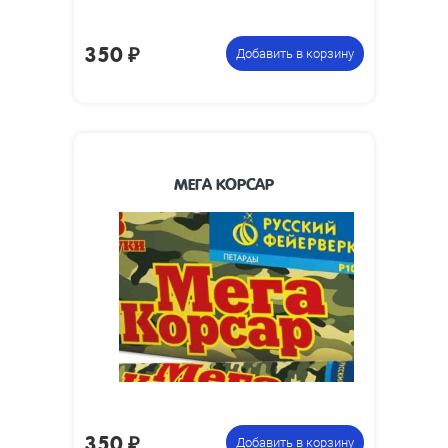
350
₽
Добавить в корзину
МЕГА КОРСАР
200 х 33
Размеры изделия, мм:
0.25
Вес упаковки, кг:
Упаковка из 3
Цена указана за
петард
фасовку:
350
₽
Добавить в корзину