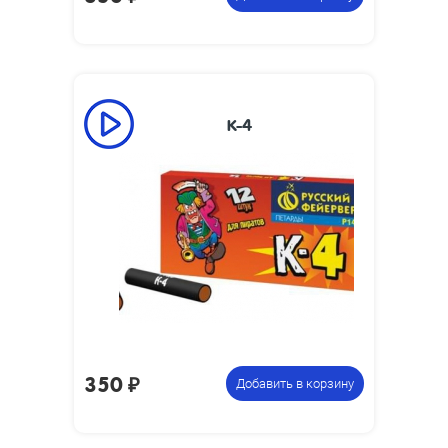
К-4
Размеры
68 x 13
изделия, мм:
Размеры
180 х 165 х 75
упаковки, мм:
Вес упаковки,
0.7
кг:
12 коробочек по 12 петард,
Цена указана
всего 144 петарды
за фасовку:
350
₽
Добавить в корзину