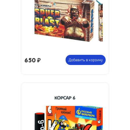
петард
фасовку:
650
₽
Добавить в корзину
КОРСАР 6
78 х 20
Размеры изделия, мм:
Упаковка из 6
Цена указана за
петард
фасовку: