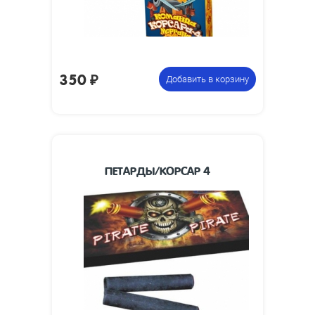
350
₽
Добавить в корзину
ПЕТАРДЫ/КОРСАР 4
60 х 10 х 10
Размеры изделия, мм:
Размеры упаковки,
145 х 70 х 12
мм:
0.07
Вес упаковки, кг:
Упаковка из 12
Цена указана за
петард
фасовку: