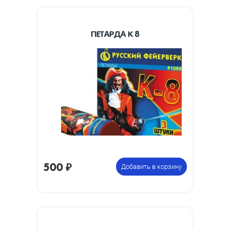
ПЕТАРДА К 8
95 х 33
Размеры изделия, мм:
95 х 95 х 33
Размеры упаковки, мм:
0.05
Вес упаковки, кг:
Упаковка из 3
Цена указана за
петард
фасовку:
500
₽
Добавить в корзину