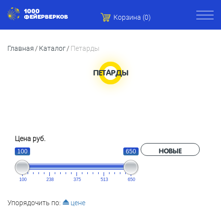
Корзина (
0
)
Главная
Каталог
Петарды
ПЕТАРДЫ
Цена руб.
НОВЫЕ
100
650
100
238
375
513
650
Упорядочить по:
цене