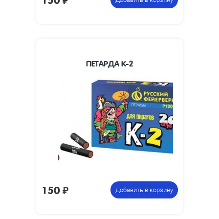
ПЕТАРДА К-2
Размеры
47 x 8
изделия, мм:
Размеры
85 х 275 х 60
упаковки, мм:
Вес упаковки,
0.45
кг:
15 коробочек по 20 петард,
Цена указана
всего 300 петард
за фасовку:
150
₽
Добавить в корзину