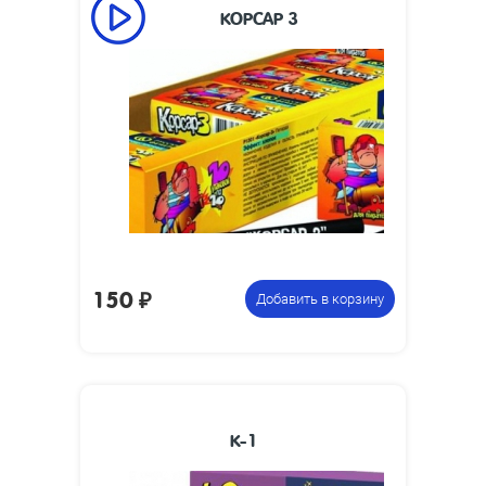
КОРСАР 3
Размеры
70 х 7
изделия, мм:
Размеры
225 х 80 х 35
упаковки, мм:
Вес упаковки,
0.2
кг:
10 коробочек по 10 петард,
Цена указана
всего 100 петард
за фасовку:
150
₽
Добавить в корзину
К-1
Размеры