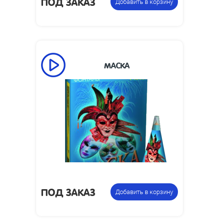
ПОД ЗАКАЗ
Добавить в корзину
МАСКА
40
Время работы, сек:
2
Высота пламени, м:
Размеры упаковки,
103 x 50
мм:
Упаковка из 6
Цена указана за
фонтанов
фасовку:
ПОД ЗАКАЗ
Добавить в корзину