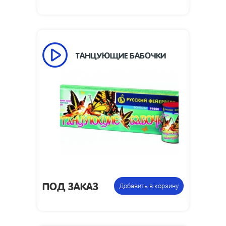
ТАНЦУЮЩИЕ БАБОЧКИ
25
Время работы, сек:
1
Высота пламени, м:
Размеры упаковки,
75 x 45
мм:
Упаковка из 6
Цена указана за
фонтанов
фасовку:
ПОД ЗАКАЗ
Добавить в корзину