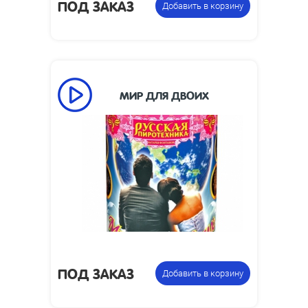
ПОД ЗАКАЗ
Добавить в корзину
МИР ДЛЯ ДВОИХ
90
Время работы, сек:
6
Высота взлета, м:
Размеры изделия,
126 х 126 х 174
мм:
0.2
Вес упаковки, кг:
Фонтан
Цена указана за
пиротехнический
фасовку:
ПОД ЗАКАЗ
Добавить в корзину