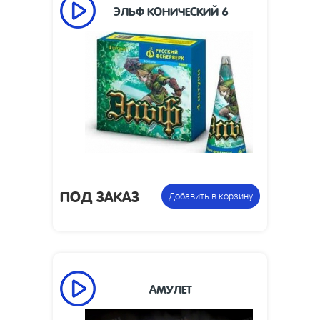
ЭЛЬФ КОНИЧЕСКИЙ 6
30
Время работы, сек:
1
Высота пламени, м:
150 х 70 х 70
Размеры изделия, мм:
Упаковка из 4
Цена указана за
фонтанов
фасовку:
ПОД ЗАКАЗ
Добавить в корзину
АМУЛЕТ
50
Время работы, сек: