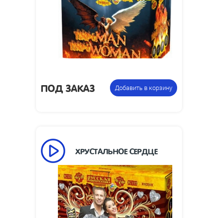
40
Высота взлета, м:
1.2 дюйма
Калибр:
170 х 260 х 225
Размеры упаковки, мм:
Фейерверк +
Цена указана за
фонтан
фасовку:
ПОД ЗАКАЗ
Добавить в корзину
ХРУСТАЛЬНОЕ СЕРДЦЕ
Упаковка из 6
Цена указана за
бенгальских свечей
фасовку: