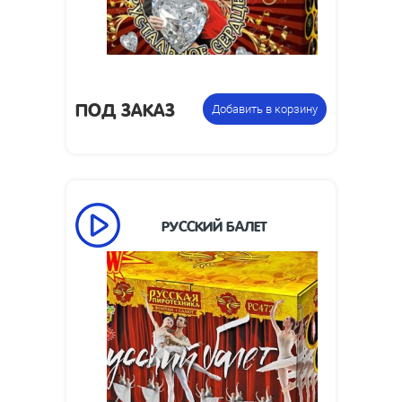
ПОД ЗАКАЗ
Добавить в корзину
РУССКИЙ БАЛЕТ
Время
80
работы, сек:
Высота
7
пламени, м:
Размеры
175 х 175 х 130
упаковки,
мм: