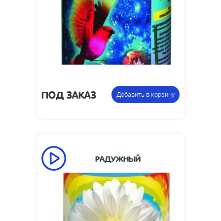
Размеры упаковки,
175 x 98
мм:
Фонтан
Цена указана за
пиротехнический
фасовку:
ПОД ЗАКАЗ
Добавить в корзину
РАДУЖНЫЙ
90
Время работы, сек:
2
Высота пламени, м:
Размеры изделия,
174 х 126 х 126
мм: