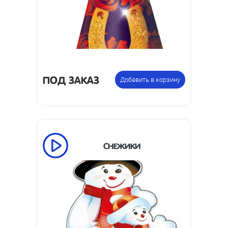
85 x 85 x 20
мм:
1.7
Вес упаковки, кг:
Фонтан
Цена указана за
пиротехнический
фасовку:
ПОД ЗАКАЗ
Добавить в корзину
СНЕЖИКИ
50
Время работы, сек:
1.5
Высота пламени, м:
Размеры изделия,
290 х 75
мм:
1.5
Вес упаковки, кг: