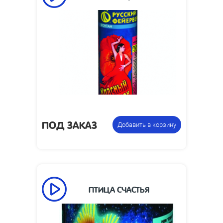
70
Время работы, сек:
2
Высота пламени, м:
Размеры упаковки,
223 x 85
мм:
Фонтан
Цена указана за
пиротехнический
фасовку:
ПОД ЗАКАЗ
Добавить в корзину
ПТИЦА СЧАСТЬЯ
60
Время работы, сек:
2
Высота пламени, м: