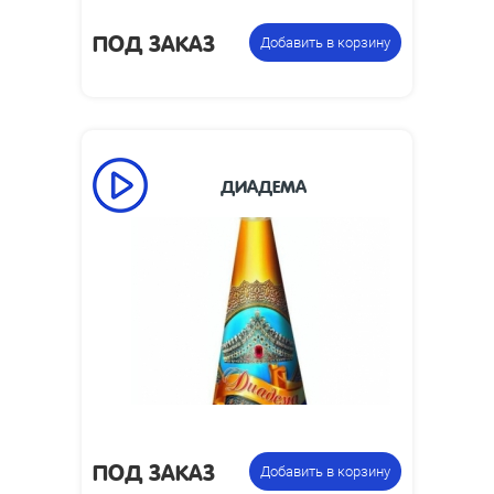
ПОД ЗАКАЗ
Добавить в корзину
ДИАДЕМА
55
Время работы, сек:
7
Высота пламени, м:
Размеры упаковки,
320 x 110
мм:
Фонтан
Цена указана за
пиротехнический
фасовку:
ПОД ЗАКАЗ
Добавить в корзину