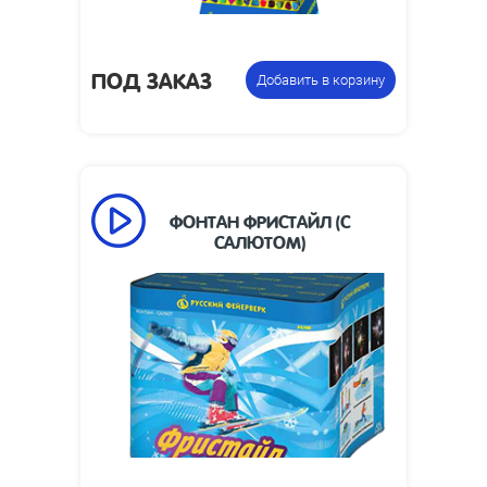
ПОД ЗАКАЗ
Добавить в корзину
ФОНТАН ФРИСТАЙЛ (С
САЛЮТОМ)
90
Время работы, сек:
7
Высота пламени, м:
Размеры изделия,
165 х 190 х 190
мм:
0.6
Вес упаковки, кг:
Фонтан
Цена указана за
пиротехнический.
фасовку: