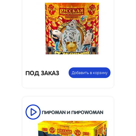
12
Число залпов:
35
Время работы, сек:
35
Высота взлета, м:
1 дюйм
Калибр:
146 х 175
Размеры упаковки, мм:
Фейерверк +
Цена указана за
фонтан
фасовку:
ПОД ЗАКАЗ
Добавить в корзину
ПИРОMAN И ПИРОWOMAN
18
Число залпов:
70
Время работы, сек: