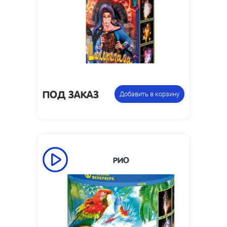
фонтан
Цена указана за
пиротехнический
фасовку:
ПОД ЗАКАЗ
Добавить в корзину
РИО
155
Время работы, сек:
1.5
Высота пламени, м:
Размеры изделия,
170 х 162 х 162
мм: