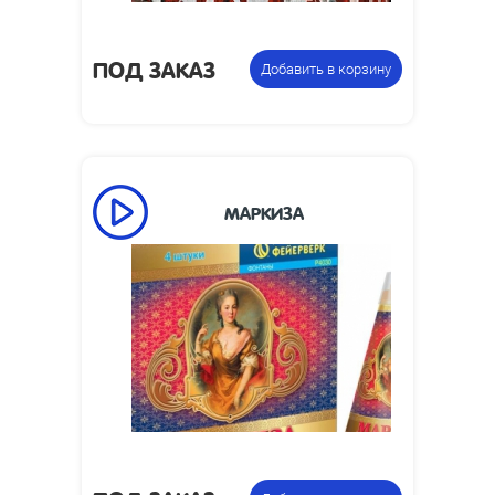
Цена
Вращающаяся композиция из
указана за
ПОД ЗАКАЗ
пиротехнических фонтанов
Добавить в корзину
фасовку:
МАРКИЗА
Время работы,
80
сек:
Высота пламени,
0.35
м:
Размеры
250 х 30
изделия, мм:
0.56
Вес упаковки, кг:
Фальшфейер (факел
Цена указана за
пиротехнический)
фасовку: