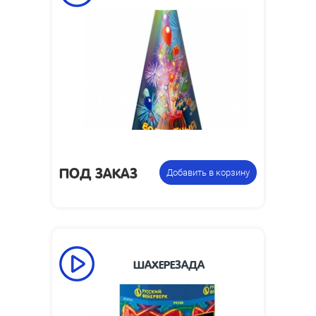
60
Время работы, сек:
5
Высота пламени, м:
Размеры упаковки,
280 x 94
мм:
Фонтан
Цена указана за
пиротехнический
фасовку:
ПОД ЗАКАЗ
Добавить в корзину
ШАХЕРЕЗАДА
75
Время работы, сек:
3
Высота пламени, м: