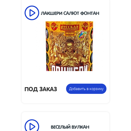
ЛАКШЕРИ САЛЮТ ФОНТАН
12
Число залпов:
60
Время работы, сек:
30
Высота взлета, м:
3
Высота пламени, м:
фейерверк +
Цена указана за
фонтан
фасовку:
ПОД ЗАКАЗ
Добавить в корзину
ВЕСЕЛЫЙ ВУЛКАН