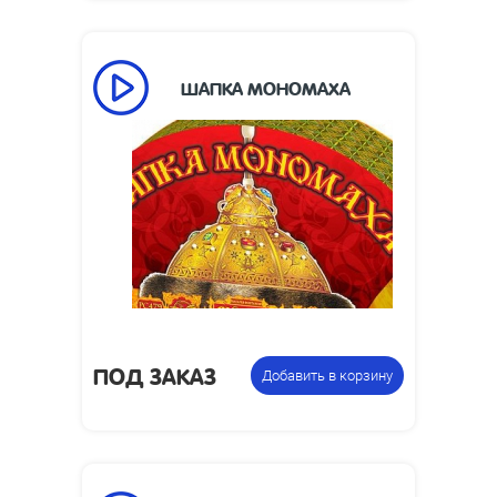
ШАПКА МОНОМАХА
85
Время работы, сек:
Размеры изделия,
365 х 125 х 165
мм:
Фонтан
Цена указана за
пиротехнический
фасовку:
ПОД ЗАКАЗ
Добавить в корзину