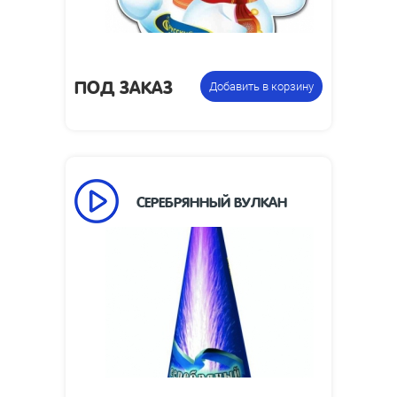
Фонтан
Цена указана за
пиротехнический
фасовку:
ПОД ЗАКАЗ
Добавить в корзину
СЕРЕБРЯННЫЙ ВУЛКАН
55
Время работы, сек:
8
Высота пламени, м:
Размеры изделия,
280 х 94
мм:
Фонтан
Цена указана за
пиротехнический
фасовку: