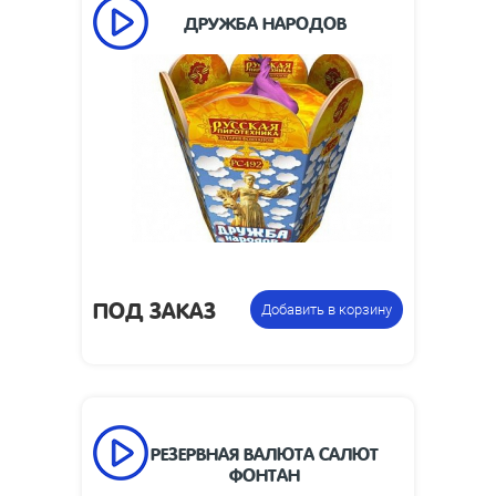
ДРУЖБА НАРОДОВ
120
Время работы, сек:
8
Высота пламени, м:
Размеры упаковки,
195 х 195 х 215
мм:
1.64
Вес упаковки, кг:
Фонтан
Цена указана за
пиротехнический
фасовку:
ПОД ЗАКАЗ
Добавить в корзину
РЕЗЕРВНАЯ ВАЛЮТА САЛЮТ
ФОНТАН