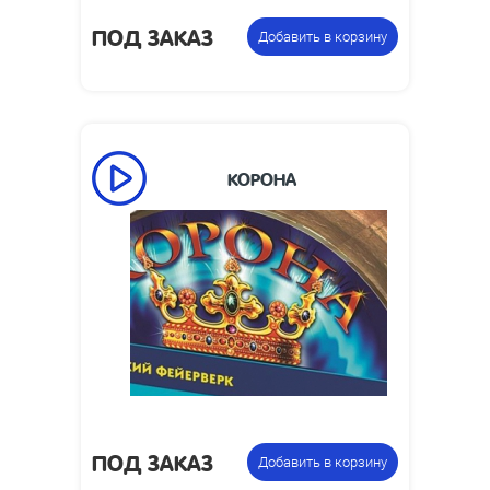
ПОД ЗАКАЗ
Добавить в корзину
КОРОНА
Время работы,
50
сек:
Высота пламени,
1
м:
Размеры
160 x 317 x 107
упаковки, мм:
Фонтан
Цена указана за
пиротехнический
фасовку:
веерный
ПОД ЗАКАЗ
Добавить в корзину