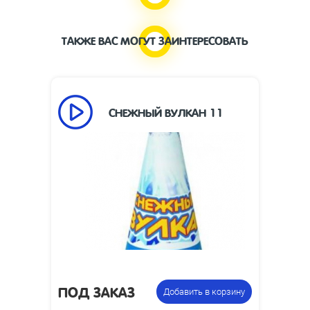
ТАКЖЕ ВАС МОГУТ ЗАИНТЕРЕСОВАТЬ
СНЕЖНЫЙ ВУЛКАН 11
55
Время работы, сек:
8
Высота пламени, м:
Размеры изделия,
280 х 94
мм:
Фонтан
Цена указана за
пиротехнический
фасовку:
ПОД ЗАКАЗ
Добавить в корзину