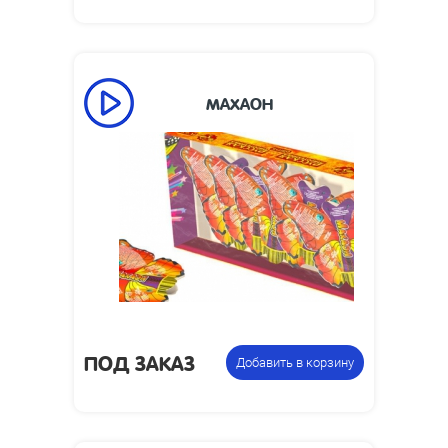
МАХАОН
20
Время работы, сек:
0.3
Высота пламени, м:
Упаковка из 6
Цена указана за
фонтанов
фасовку:
ПОД ЗАКАЗ
Добавить в корзину