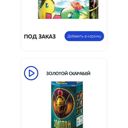
Фонтан
Цена указана за
пиротехнический
фасовку:
ПОД ЗАКАЗ
Добавить в корзину
ЗОЛОТОЙ СКАРАБЕЙ
90
Время работы, сек:
3
Высота пламени, м:
фонтан
Цена указана за
пиротехнический
фасовку: