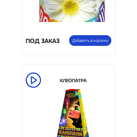
0.25
Вес упаковки, кг:
Фонтан
Цена указана за
пиротехнический
фасовку:
ПОД ЗАКАЗ
Добавить в корзину
КЛЕОПАТРА
110
Время работы, сек:
5
Высота пламени, м:
Размеры изделия,
320 х 220
мм:
Фонтан
Цена указана за
пиротехнический
фасовку: