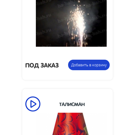
3
Высота пламени, м:
Размеры изделия,
85 x 85 x 20
мм:
1.7
Вес упаковки, кг:
Фонтан
Цена указана за
пиротехнический
фасовку:
ПОД ЗАКАЗ
Добавить в корзину
ТАЛИСМАН
50
Время работы, сек:
3
Высота пламени, м:
Размеры изделия,