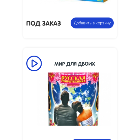
ПОД ЗАКАЗ
Добавить в корзину
МИР ДЛЯ ДВОИХ
90
Время работы, сек:
6
Высота взлета, м:
Размеры изделия,
126 х 126 х 174
мм:
0.2
Вес упаковки, кг:
Фонтан
Цена указана за
пиротехнический
фасовку: