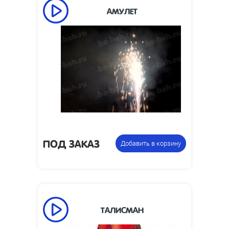
АМУЛЕТ
50
Время работы, сек:
3
Высота пламени, м:
Размеры изделия,
85 x 85 x 20
мм:
1.7
Вес упаковки, кг:
Фонтан
Цена указана за
пиротехнический
фасовку:
ПОД ЗАКАЗ
Добавить в корзину
ТАЛИСМАН