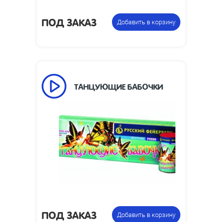
ПОД ЗАКАЗ
Добавить в корзину
ТАНЦУЮЩИЕ БАБОЧКИ
25
Время работы, сек:
1
Высота пламени, м:
Размеры упаковки,
75 x 45
мм:
Упаковка из 6
Цена указана за
фонтанов
фасовку:
ПОД ЗАКАЗ
Добавить в корзину