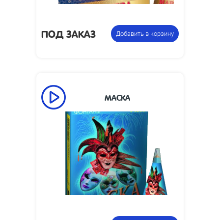
0.56
Вес упаковки, кг:
Фальшфейер (факел
Цена указана за
пиротехнический)
фасовку:
ПОД ЗАКАЗ
Добавить в корзину
МАСКА
40
Время работы, сек:
2
Высота пламени, м:
Размеры упаковки,
103 x 50
мм:
Упаковка из 6
Цена указана за
фонтанов
фасовку: