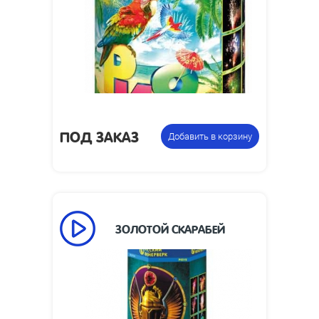
Размеры изделия,
170 х 162 х 162
мм:
Фонтан
Цена указана за
пиротехнический
фасовку:
ПОД ЗАКАЗ
Добавить в корзину
ЗОЛОТОЙ СКАРАБЕЙ
90
Время работы, сек:
3
Высота пламени, м:
фонтан
Цена указана за
пиротехнический
фасовку: