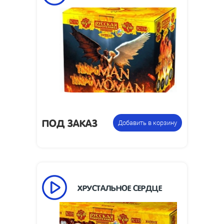
18
Число залпов:
70
Время работы, сек:
40
Высота взлета, м:
1.2 дюйма
Калибр:
170 х 260 х 225
Размеры упаковки, мм:
Фейерверк +
Цена указана за
фонтан
фасовку:
ПОД ЗАКАЗ
Добавить в корзину
ХРУСТАЛЬНОЕ СЕРДЦЕ
Упаковка из 6
Цена указана за
бенгальских свечей
фасовку: