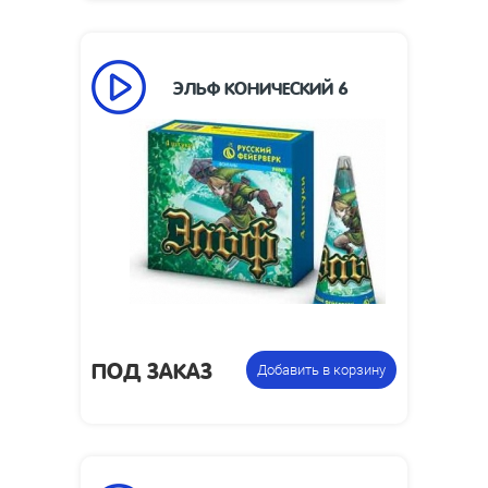
ЭЛЬФ КОНИЧЕСКИЙ 6
30
Время работы, сек:
1
Высота пламени, м:
150 х 70 х 70
Размеры изделия, мм:
Упаковка из 4
Цена указана за
фонтанов
фасовку:
ПОД ЗАКАЗ
Добавить в корзину