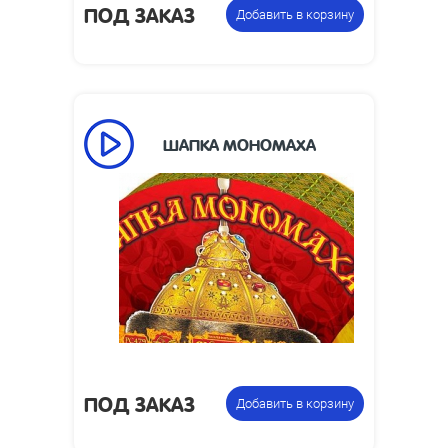
ПОД ЗАКАЗ
Добавить в корзину
ШАПКА МОНОМАХА
85
Время работы, сек:
Размеры изделия,
365 х 125 х 165
мм:
Фонтан
Цена указана за
пиротехнический
фасовку:
ПОД ЗАКАЗ
Добавить в корзину