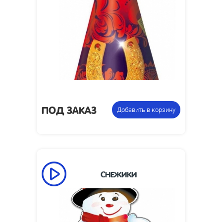
50
Время работы, сек:
3
Высота пламени, м:
Размеры изделия,
85 x 85 x 20
мм:
1.7
Вес упаковки, кг:
Фонтан
Цена указана за
пиротехнический
фасовку:
ПОД ЗАКАЗ
Добавить в корзину
СНЕЖИКИ
50
Время работы, сек:
1.5
Высота пламени, м:
Размеры изделия,