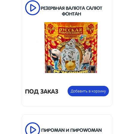
РЕЗЕРВНАЯ ВАЛЮТА САЛЮТ
ФОНТАН
12
Число залпов:
35
Время работы, сек:
35
Высота взлета, м:
1 дюйм
Калибр:
146 х 175
Размеры упаковки, мм:
Фейерверк +
Цена указана за
фонтан
фасовку:
ПОД ЗАКАЗ
Добавить в корзину
ПИРОMAN И ПИРОWOMAN