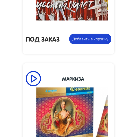
Размеры
175 х 175 х 130
упаковки,
мм:
Цена
Вращающаяся композиция из
указана за
ПОД ЗАКАЗ
пиротехнических фонтанов
Добавить в корзину
фасовку:
МАРКИЗА
Время работы,
80
сек:
Высота пламени,
0.35
м:
Размеры
250 х 30
изделия, мм: