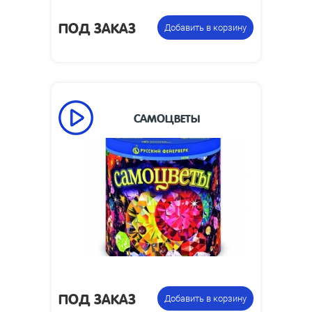
фасовку:
веерный
ПОД ЗАКАЗ
Добавить в корзину
САМОЦВЕТЫ
Время работы,
50
сек:
Высота пламени,
1
м:
Размеры
160 x 317 x 107
упаковки, мм:
Фонтан
Цена указана за
пиротехнический
фасовку:
веерный
ПОД ЗАКАЗ
Добавить в корзину