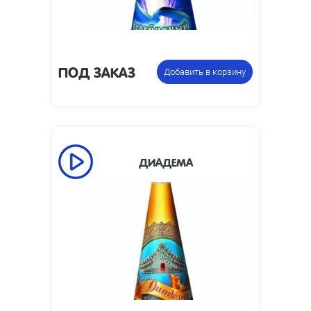
пиротехнический
фасовку:
ПОД ЗАКАЗ
Добавить в корзину
ДИАДЕМА
55
Время работы, сек:
7
Высота пламени, м:
Размеры упаковки,
320 x 110
мм:
Фонтан
Цена указана за
пиротехнический
фасовку: