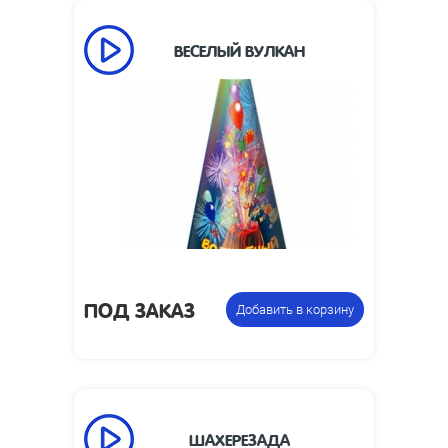
ВЕСЕЛЫЙ ВУЛКАН
60
Время работы, сек:
5
Высота пламени, м:
Размеры упаковки,
280 x 94
мм:
Фонтан
Цена указана за
пиротехнический
фасовку:
ПОД ЗАКАЗ
Добавить в корзину
ШАХЕРЕЗАДА