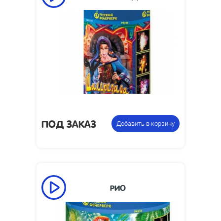
75
Время работы, сек:
3
Высота пламени, м:
фонтан
Цена указана за
пиротехнический
фасовку:
ПОД ЗАКАЗ
Добавить в корзину
РИО
155
Время работы, сек:
1.5
Высота пламени, м: