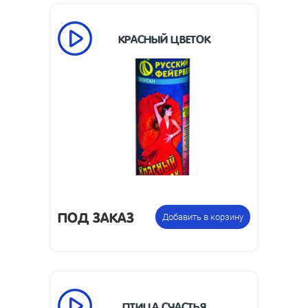
КРАСНЫЙ ЦВЕТОК
70
Время работы, сек:
2
Высота пламени, м:
Размеры упаковки,
223 x 85
мм:
Фонтан
Цена указана за
пиротехнический
фасовку:
ПОД ЗАКАЗ
Добавить в корзину
ПТИЦА СЧАСТЬЯ