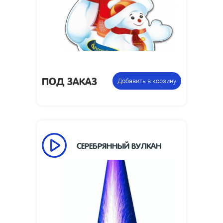
290 х 75
мм:
1.5
Вес упаковки, кг:
Фонтан
Цена указана за
пиротехнический
фасовку:
ПОД ЗАКАЗ
Добавить в корзину
СЕРЕБРЯННЫЙ ВУЛКАН
55
Время работы, сек:
8
Высота пламени, м:
Размеры изделия,
280 х 94
мм:
Фонтан
Цена указана за