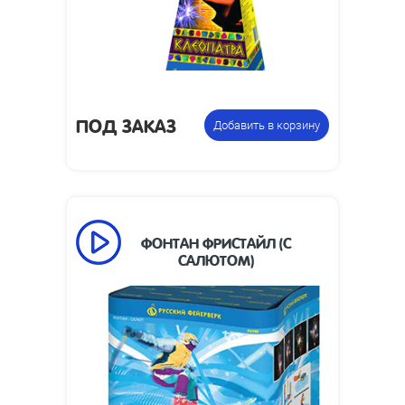
Фонтан
Цена указана за
пиротехнический
фасовку:
ПОД ЗАКАЗ
Добавить в корзину
ФОНТАН ФРИСТАЙЛ (С
САЛЮТОМ)
90
Время работы, сек:
7
Высота пламени, м:
Размеры изделия,
165 х 190 х 190
мм:
0.6
Вес упаковки, кг: