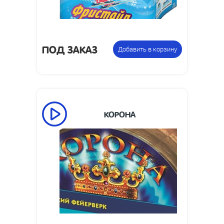
Фонтан
Цена указана за
пиротехнический.
фасовку:
ПОД ЗАКАЗ
Добавить в корзину
КОРОНА
Время работы,
50
сек:
Высота пламени,
1
м:
Размеры
160 x 317 x 107
упаковки, мм:
Фонтан
Цена указана за
пиротехнический