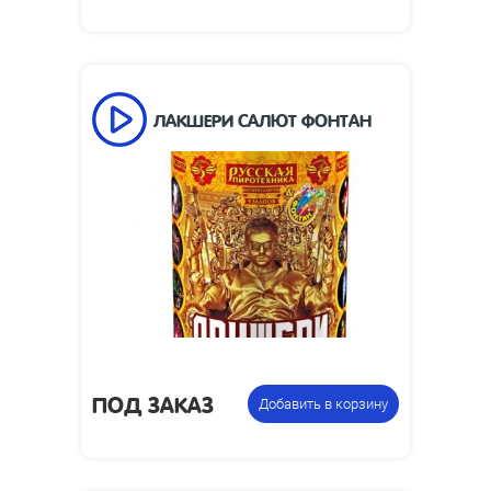
ЛАКШЕРИ САЛЮТ ФОНТАН
12
Число залпов:
60
Время работы, сек:
30
Высота взлета, м:
3
Высота пламени, м:
фейерверк +
Цена указана за
фонтан
фасовку:
ПОД ЗАКАЗ
Добавить в корзину