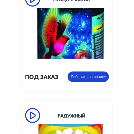
60
Время работы, сек:
2
Высота пламени, м:
Размеры упаковки,
175 x 98
мм:
Фонтан
Цена указана за
пиротехнический
фасовку:
ПОД ЗАКАЗ
Добавить в корзину
РАДУЖНЫЙ
90
Время работы, сек: