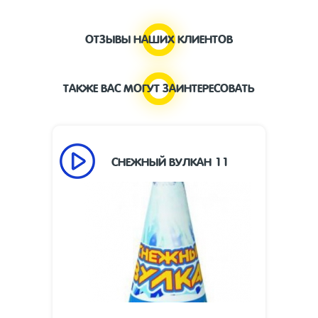
ОТЗЫВЫ НАШИХ КЛИЕНТОВ
ТАКЖЕ ВАС МОГУТ ЗАИНТЕРЕСОВАТЬ
СНЕЖНЫЙ ВУЛКАН 11
55
Время работы, сек:
8
Высота пламени, м:
Размеры изделия,
280 х 94
мм:
Фонтан
Цена указана за
пиротехнический
фасовку: