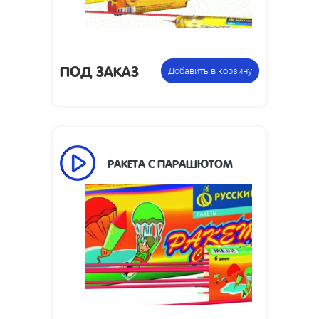
кг:
8 упаковок по 6 ракет в
Цена указана
коробке, всего 48 мини-ракет
за фасовку:
ПОД ЗАКАЗ
Добавить в корзину
РАКЕТА С ПАРАШЮТОМ
Высота
30
взлета, м:
Размеры
110 х 396 х 16
упаковки, мм:
Вес упаковки,
0.5
кг:
8 упаковок по 6 ракет в
Цена указана
коробке, всего 48 мини-ракет
за фасовку: