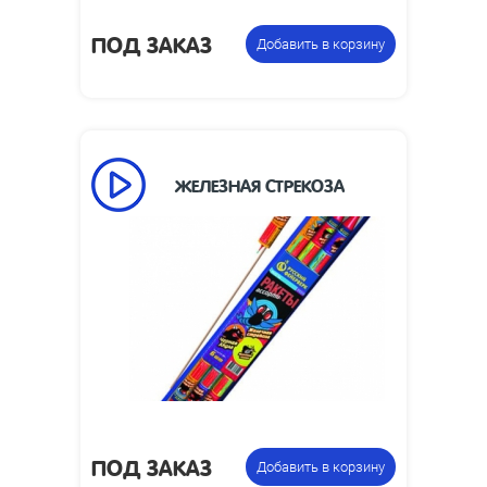
ПОД ЗАКАЗ
Добавить в корзину
ЖЕЛЕЗНАЯ СТРЕКОЗА
Высота взлета,
30
м:
Размеры
120 х 436 х 15
упаковки, мм:
Вес упаковки,
0.2
кг:
Упаковка из 6 ракет с
Цена указана
разными эффектами
за фасовку:
ПОД ЗАКАЗ
Добавить в корзину