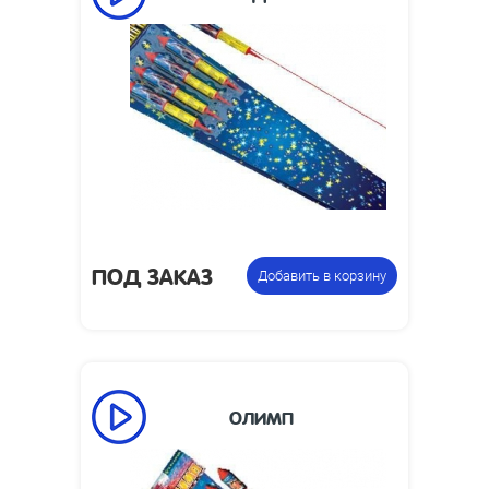
Высота взлета,
50
м:
Размеры
113 х 818 х 41
упаковки, мм:
Вес упаковки,
1.2
кг:
Упаковка из 4 ракет с
Цена указана
разными эффектами
за фасовку:
ПОД ЗАКАЗ
Добавить в корзину
ОЛИМП
Высота взлета,
50