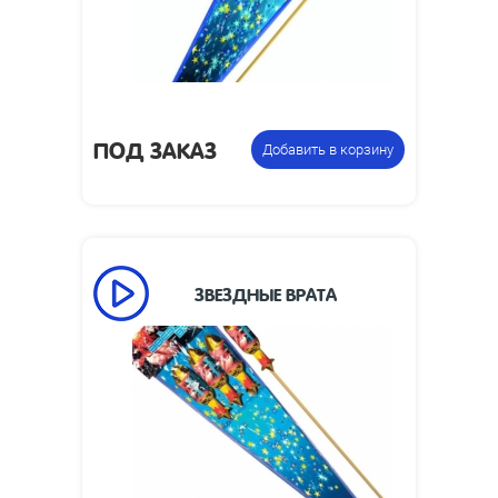
Вес упаковки,
1.5
кг:
Упаковка из 4 ракет с
Цена указана
разными эффектами
за фасовку:
ПОД ЗАКАЗ
Добавить в корзину
ЗВЕЗДНЫЕ ВРАТА
100
Высота взлета, м:
Размеры
310 х 1510 х 75
изделия, мм:
Ракета в
Цена указана за
индивидуальной
фасовку:
упаковке