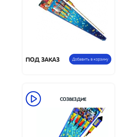
м:
Размеры
112 х 820 х 45
упаковки, мм:
Вес упаковки,
1
кг:
Упаковка из 4 ракет с
Цена указана
разными эффектами
за фасовку:
ПОД ЗАКАЗ
Добавить в корзину
СОЗВЕЗДИЕ
Высота взлета,
70
м:
Размеры
178 х 1174 х 62
упаковки, мм: