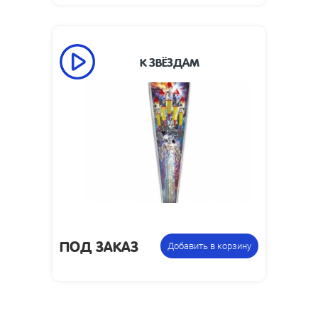
К ЗВЁЗДАМ
Высота взлета,
100
м:
1.3, 1.5 и 1.7 дюйма
Калибр:
(разнокалиберный)
Размеры
220 х 50 х 825
упаковки, мм:
4.69
Вес упаковки, кг:
Цена указана за
Упаковка из 5 ракет
фасовку:
ПОД ЗАКАЗ
Добавить в корзину