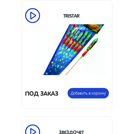
TRISTAR
Высота взлета,
40
м:
Размеры
105 х 705 х 320
изделия, мм:
Упаковка из 3 ракет с
Цена указана
разными эффектами
за фасовку:
ПОД ЗАКАЗ
Добавить в корзину
ЗВЕЗДОЧЕТ