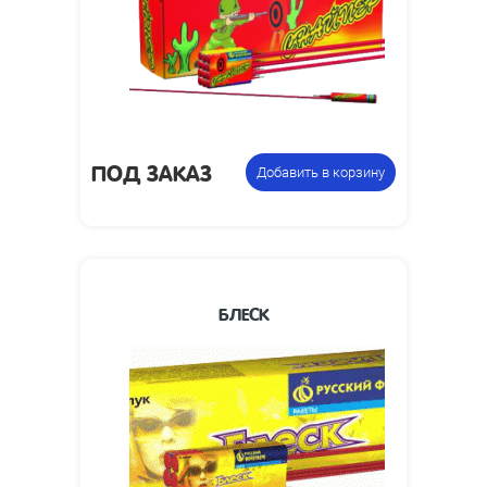
280 х 50 х 75
упаковки,
мм:
Вес
0.4
упаковки, кг:
12 упаковок по 12 ракет в
Цена
коробке, всего 144 мини-
указана за
ПОД ЗАКАЗ
Добавить в корзину
ракеты
фасовку:
БЛЕСК
Высота
40
взлета, м:
Размеры
85 х 400 х 14
упаковки, мм:
Вес упаковки,
0.5