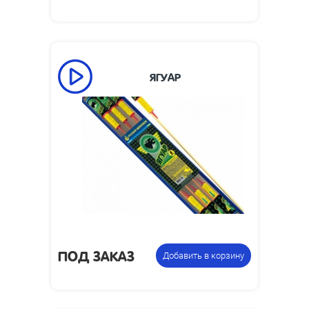
ЯГУАР
Высота взлета,
30
м:
Размеры
93 х 588 х 23
упаковки, мм:
Вес упаковки,
0.5
кг:
Упаковка из 6 ракет с
Цена указана
разными эффектами
за фасовку:
ПОД ЗАКАЗ
Добавить в корзину