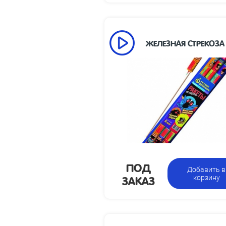
ЖЕЛЕЗНАЯ СТРЕКОЗА
Высот
30
120 х 436 х 15
упа
Вес
0.2
Упаковка из 6 ракет с
Цен
разными эффектами
з
ПОД
Добавить в
ЗАКАЗ
корзину