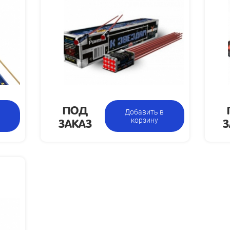
взлета, м:
Размеры
делия, мм:
казана за
фасовку:
ПОД
Добавить в
ЗАКАЗ
З
корзину
а взлета,
м: