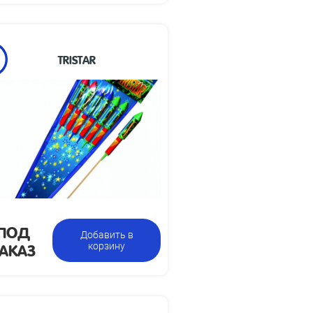
TRISTAR
Высота взлета,
40
м:
Размеры
105 х 705 х 320
изделия, мм:
Упаковка из 3 ракет с
Цена указана
разными эффектами
за фасовку:
ПОД
Добавить в
АКАЗ
корзину