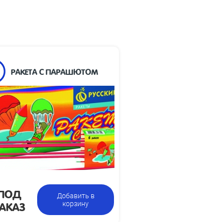
РАКЕТА С ПАРАШЮТОМ
Высота
30
взлета, м:
Размеры
110 х 396 х 16
упаковки, мм:
Вес упаковки,
0.5
кг:
8 упаковок по 6 ракет в
Цена указана
бке, всего 48 мини-ракет
за фасовку:
ПОД
Добавить в
АКАЗ
корзину