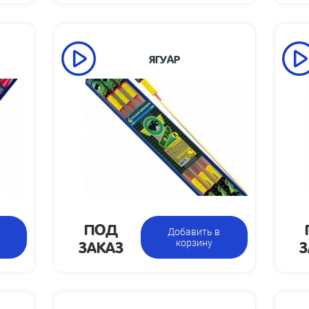
ЯГУАР
а взлета,
Высота взлета,
30
м:
м:
Размеры
Размеры
93 х 588 х 23
ковки, мм:
упаковки, мм:
 упаковки,
Вес упаковки,
0.5
кг:
кг:
а указана
Упаковка из 6 ракет с
Цена указана
а фасовку:
разными эффектами
за фасовку:
ПОД
Добавить в
ЗАКАЗ
З
корзину