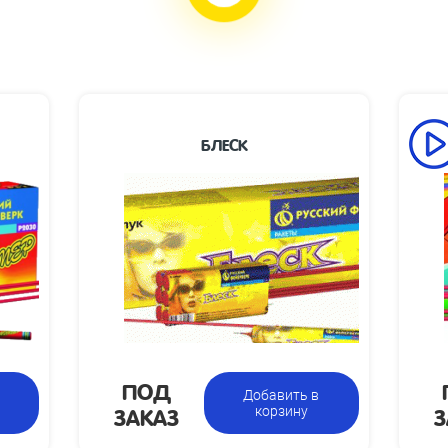
БЛЕСК
Высота
Высота
40
взлета, м:
взлета, м:
Размеры
Размеры
85 х 400 х 14
упаковки,
упаковки, мм:
мм:
Вес упаковки,
0.5
Вес
кг:
аковки, кг:
8 упаковок по 6 ракет в
Цена указана
Цена
коробке, всего 48 мини-ракет
за фасовку:
коро
ПОД
указана за
Добавить в
ЗАКАЗ
З
фасовку:
корзину