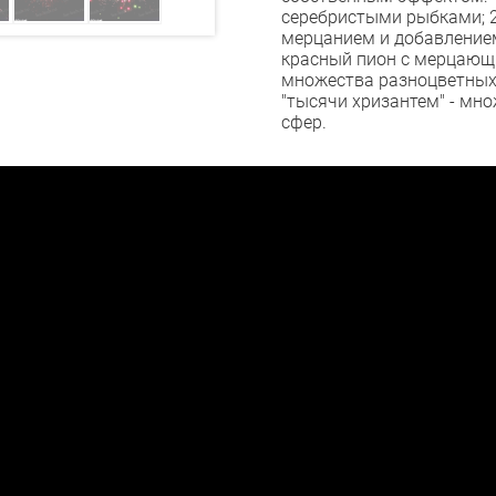
серебристыми рыбками; 2
мерцанием и добавлением
красный пион с мерцающи
множества разноцветных 
"тысячи хризантем" - мн
сфер.