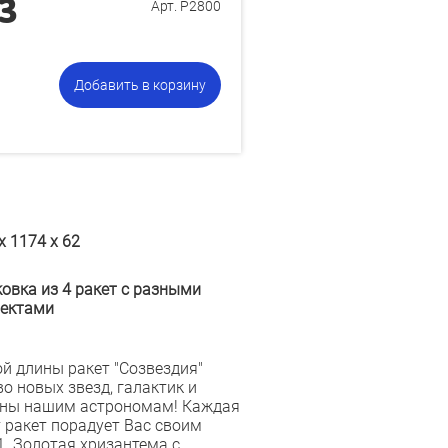
З
Арт. Р2800
Добавить в корзину
х 1174 х 62
овка из 4 ракет с разными
ектами
й длины ракет "Созвездия"
о новых звезд, галактик и
стны нашим астрономам! Каждая
 ракет порадует Вас своим
. Золотая хризантема с