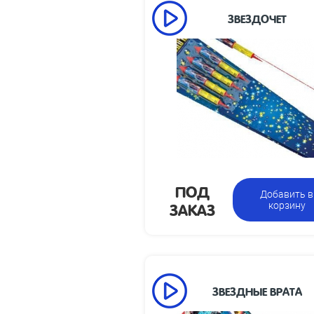
ЗВЕЗДОЧЕТ
Высот
50
113 х 818 х 41
упа
Вес
1.2
Упаковка из 4 ракет с
Цен
разными эффектами
з
ПОД
Добавить в
ЗАКАЗ
корзину
ЗВЕЗДНЫЕ ВРАТА