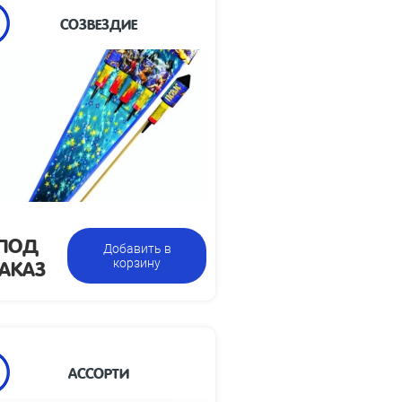
СОЗВЕЗДИЕ
Высота взлета,
70
м:
Размеры
178 х 1174 х 62
упаковки, мм:
Вес упаковки,
1.5
кг:
Упаковка из 4 ракет с
Цена указана
разными эффектами
за фасовку:
ПОД
Добавить в
АКАЗ
корзину
АССОРТИ