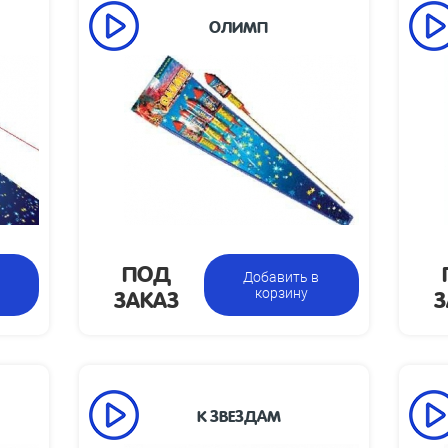
ОЛИМП
а взлета,
Высота взлета,
50
м:
м:
Размеры
Размеры
112 х 820 х 45
ковки, мм:
упаковки, мм:
 упаковки,
Вес упаковки,
1
кг:
кг:
а указана
Упаковка из 4 ракет с
Цена указана
а фасовку:
разными эффектами
за фасовку:
ПОД
Добавить в
ЗАКАЗ
З
корзину
К ЗВЕЗДАМ