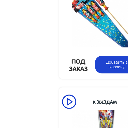
100
Высота 
310 х 1510 х 75
из
Ракета в
Цена у
индивидуальной
упаковке
ПОД
Добавить в
ЗАКАЗ
корзину
К ЗВЁЗДАМ
Высот
100
1.3, 1.5 и 1.7 дюйма